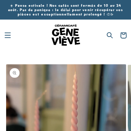
et
☀️ Pause estivale ! Nos cafés sont fermés du 10 au 24
passer
août. Pas de panique : le délai pour venir récupérer vos
au
pièces est exceptionnellement prolongé ! 🎨☕
contenu
Panier
Passer aux
informations
produits