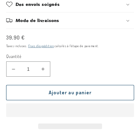
Des envois soignés
Mode de livraisons
Prix
39,90 €
habituel
Taxes incluses.
Frais d'expédition
calculés à l'étape de paiement.
Quantité
Réduire
Augmenter
la
la
quantité
quantité
de
de
Ajouter au panier
Box
Box
modelage
modelage
bougeoir
bougeoir
en
en
duo
duo
❤️
❤️